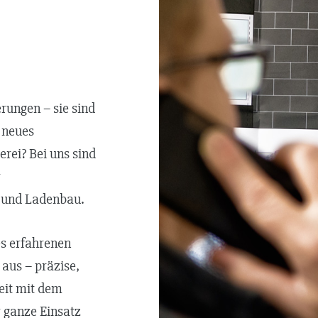
rungen – sie sind
n neues
rei? Bei uns sind
r
- und Ladenbau.
es erfahrenen
 aus – präzise,
eit mit dem
 ganze Einsatz