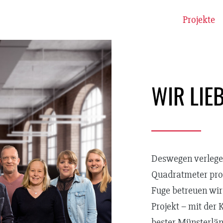
Start
Über uns
Leistungen
Projekte
WIR LIEB
Deswegen verlegen
Quadratmeter pro 
Fuge betreuen wir
Projekt – mit der
bester Münsterlä